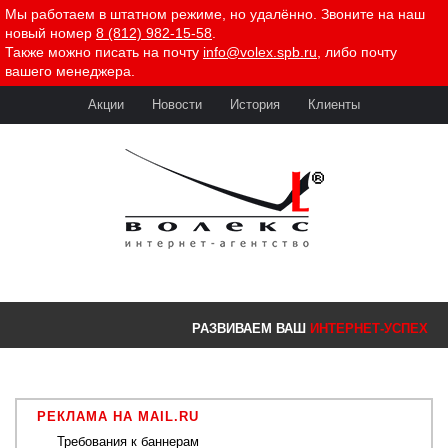
Мы работаем в штатном режиме, но удалённо. Звоните на наш
новый номер
8 (812) 982-15-58
.
Также можно писать на почту
info@volex.spb.ru
, либо почту
вашего менеджера.
Акции
Новости
История
Клиенты
РАЗВИВАЕМ ВАШ
ИНТЕРНЕТ-УСПЕХ
РЕКЛАМА НА MAIL.RU
Требования к баннерам