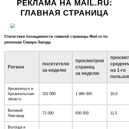
РЕКЛАМА НА MAIL.RU:
ГЛАВНАЯ СТРАНИЦА
Статистика посещаемости главной страницы Mail.ru по
регионам Северо-Запада
просмо
просмотров
посетители
средне
Регион
страниц
за неделю
на 1-го
за неделю
пользо
Архангельск и
Архангельская
102 000
1 086 000
10,6
область
Великий
72 000
830 000
11,5
Новгород
Вологда и