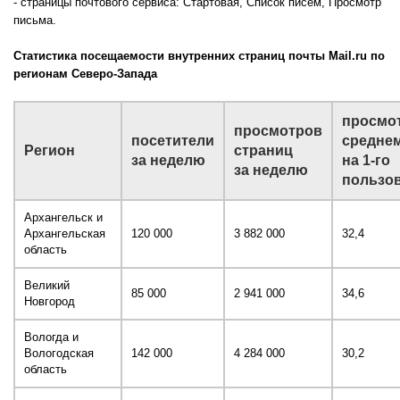
- страницы почтового сервиса: Стартовая, Список писем, Просмотр
письма.
Статистика посещаемости внутренних страниц почты Mail.ru по
регионам Северо-Запада
просмо
просмотров
посетители
средне
Регион
страниц
за неделю
на 1-го
за неделю
пользо
Архангельск и
Архангельская
120 000
3 882 000
32,4
область
Великий
85 000
2 941 000
34,6
Новгород
Вологда и
Вологодская
142 000
4 284 000
30,2
область