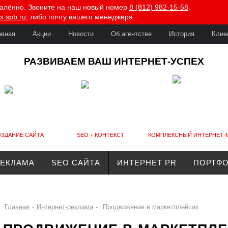
далённо. Звоните на наш новый номер
8 (812) 982-15-58
.
x.spb.ru
, либо почту вашего менеджера.
авная
Акции
Новости
Об агентстве
История
Клие
РАЗВИВАЕМ ВАШ ИНТЕРНЕТ-УСПЕХ
ЗДАНИЕ САЙТА
SEO + КОНТЕКСТ
КОМПЛЕКСНЫЙ ИНТЕРНЕТ-
РЕКЛАМА
SEO САЙТА
ИНТЕРНЕТ PR
ПОРТФ
Главная
-
Интернет-реклама
-
Продвижение в маркетплейсах