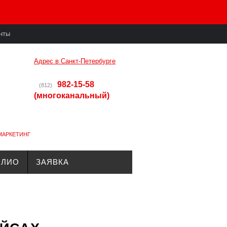
нты
Адрес в Санкт-Петербурге
982-15-58
(812)
(многоканальный)
МАРКЕТИНГ
ОЛИО
ЗАЯВКА