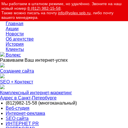
Мы работаем в штатном режиме, но удалённо. Звоните на наш
новый номер
8 (812) 982-15-58
.
Также можно писать на почту
info@volex.spb.ru
, либо почту
вашего менеджера.
Главная
Акции
Новости
Об агентстве
История
Клиенты
Волекс
Развиваем Ваш интернет-успех
Создание сайта
SEO + Контекст
Комплексный интернет-маркетинг
Адрес в Санкт-Петербурге
(812)
982-15-58 (многоканальный)
Веб-студия
Интернет-реклама
SEO сайта
ИНТЕРНЕТ PR