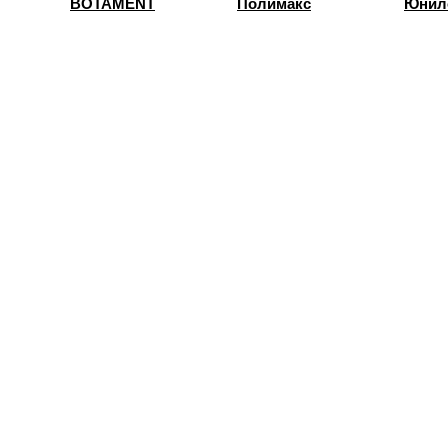
BOTAMENT
Полимакс
Юнил