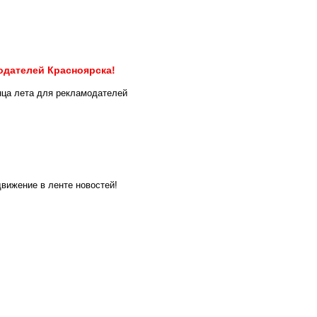
ЯНВАРЬ
ИЮЛЬ
ЯНВАРЬ
ИЮЛЬ
ФЕВРАЛЬ
АВГУСТ
ФЕВРАЛЬ
АВГУСТ
модателей Красноярска!
МАРТ
СЕНТЯБРЬ
МАРТ
СЕНТЯБРЬ
нца лета для рекламодателей
АПРЕЛЬ
ОКТЯБРЬ
АПРЕЛЬ
ОКТЯБРЬ
МАЙ
НОЯБРЬ
МАЙ
НОЯБРЬ
вижение в ленте новостей!
ИЮНЬ
ДЕКАБРЬ
ИЮНЬ
ДЕКАБРЬ