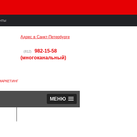
нты
Адрес в Санкт-Петербурге
982-15-58
(812)
(многоканальный)
МАРКЕТИНГ
МЕНЮ
ОЛИО
ЗАЯВКА
2020
2019