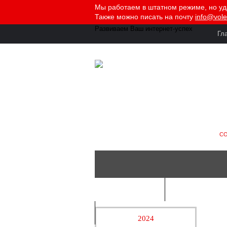
Мы работаем в штатном режиме, но у
Также можно писать на почту
info@vole
Развиваем Ваш
интернет-успех
Гл
СО
ВЕБ-СТУДИЯ
ИНТЕРНЕТ-
КОНТАКТЫ
2024