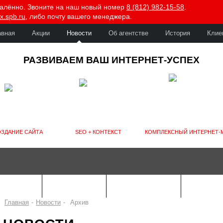
далённо. Звоните на наш новый номер
8 (812) 982-15-58
.
x.spb.ru
, либо почту вашего менеджера.
авная
Акции
Новости
Об агентстве
История
Клие
РАЗВИВАЕМ ВАШ ИНТЕРНЕТ-УСПЕХ
ЗДАНИЕ САЙТА
SEO + КОНТЕКСТ
КОМПЛЕКСНЫЙ ИНТЕРНЕТ-
РЕКЛАМА
SEO САЙТА
ИНТЕРНЕТ PR
ПОРТФ
Главная
-
Новости
-
Архив
2023
2022