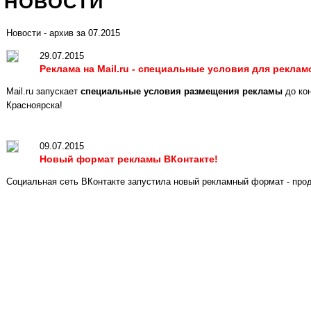
НОВОСТИ
ЯНВАРЬ
ИЮЛЬ
ЯНВАРЬ
ИЮЛЬ
Новости - архив за 07.2015
ФЕВРАЛЬ
АВГУСТ
ФЕВРАЛЬ
АВГУСТ
29.07.2015
Реклама на Mail.ru - специальные условия для рекла
МАРТ
СЕНТЯБРЬ
МАРТ
СЕНТЯБРЬ
Mail.ru запускает
специальные условия размещения рекламы
до ко
Красноярска!
АПРЕЛЬ
ОКТЯБРЬ
АПРЕЛЬ
ОКТЯБРЬ
09.07.2015
МАЙ
НОЯБРЬ
МАЙ
НОЯБРЬ
Новый формат рекламы ВКонтакте!
Социальная сеть ВКонтакте запустила новый рекламный формат - прод
ИЮНЬ
ДЕКАБРЬ
ИЮНЬ
ДЕКАБРЬ