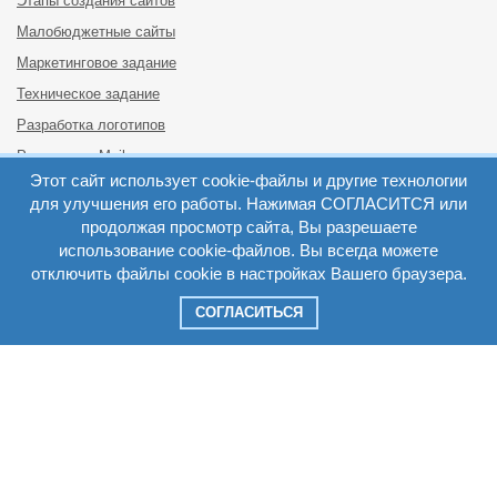
Этапы создания сайтов
Малобюджетные сайты
Маркетинговое задание
Техническое задание
Разработка логотипов
Реклама на Mail.ru
Реклама на Одноклассниках
Этот сайт использует cookie-файлы и другие технологии
для улучшения его работы. Нажимая СОГЛАСИТСЯ или
Реклама на Яндексе
продолжая просмотр сайта, Вы разрешаете
Реклама в Google Adwords
использование cookie-файлов. Вы всегда можете
Поисковая оптимизация
отключить файлы cookie в настройках Вашего браузера.
Стоимость SEO
СОГЛАСИТЬСЯ
Интернет PR
Мониторинг
Подписаться на рассылку
198095, Россия, Санкт-Петербург, ул. Маршала Говорова, дом