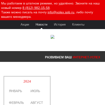
Мы работаем в штатном режиме, но удалённо. Звоните на наш
новый номер
8 (812) 982-15-58
.
Также можно писать на почту
info@volex.spb.ru
, либо почту
вашего менеджера.
Акции
Новости
История
Клиенты
РАЗВИВАЕМ ВАШ
ИНТЕРНЕТ-УСПЕХ
2024
2023
ЯНВАРЬ
ИЮЛЬ
ЯНВАРЬ
ИЮЛЬ
ФЕВРАЛЬ
АВГУСТ
ФЕВРАЛЬ
АВГУСТ