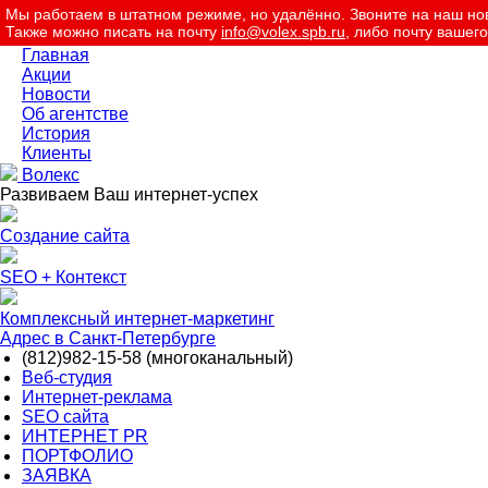
Мы работаем в штатном режиме, но удалённо. Звоните на наш н
Также можно писать на почту
info@volex.spb.ru
, либо почту вашег
Главная
Акции
Новости
Об агентстве
История
Клиенты
Волекс
Развиваем Ваш интернет-успех
Создание сайта
SEO + Контекст
Комплексный интернет-маркетинг
Адрес в Санкт-Петербурге
(812)
982-15-58 (многоканальный)
Веб-студия
Интернет-реклама
SEO сайта
ИНТЕРНЕТ PR
ПОРТФОЛИО
ЗАЯВКА