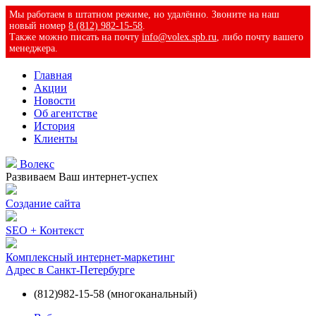
Мы работаем в штатном режиме, но удалённо. Звоните на наш
новый номер
8 (812) 982-15-58
.
Также можно писать на почту
info@volex.spb.ru
, либо почту вашего
менеджера.
Главная
Акции
Новости
Об агентстве
История
Клиенты
Волекс
Развиваем Ваш интернет-успех
Создание сайта
SEO + Контекст
Комплексный интернет-маркетинг
Адрес в Санкт-Петербурге
(812)
982-15-58 (многоканальный)